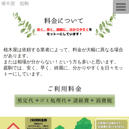
植木屋 庭駒
T
o
g
g
l
e
n
a
v
i
g
植木屋は依頼する業者によって、料金が大幅に異なる場合
a
があります。
t
i
または相場が分からない！という方も多いと思います。
o
庭駒では、安く、早く、綺麗に、分かりやすくを日々モッ
n
トーにしています。